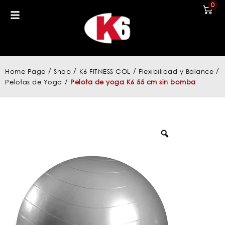
0
/
/
/
/
Home Page
Shop
K6 FITNESS COL
Flexibilidad y Balance
/
Pelotas de Yoga
Pelota de yoga K6 55 cm sin bomba