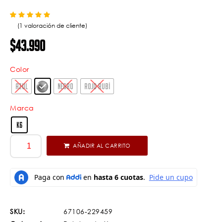
Valorado con
de 5 en base a
1
valoración de un cliente
5.00
(
1
valoración de cliente)
$
43.990
Color
AZUL
NEGRO
ROJO RUBÍ
Marca
K6
AÑADIR AL CARRITO
SKU:
67106-229459