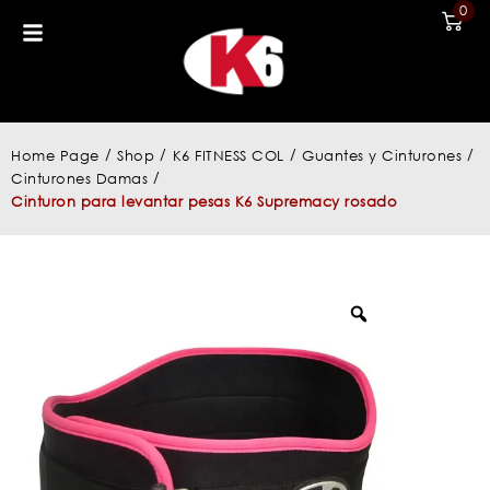
0
/
/
/
/
Home Page
Shop
K6 FITNESS COL
Guantes y Cinturones
/
Cinturones Damas
Cinturon para levantar pesas K6 Supremacy rosado