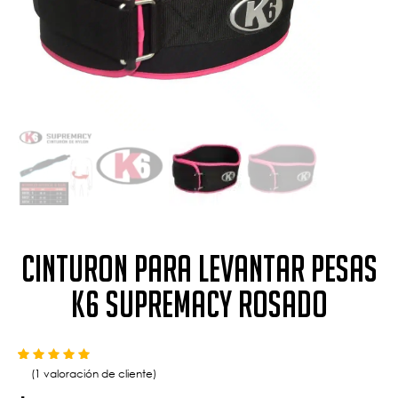
Cinturon para levantar pesas
K6 Supremacy rosado
Valorado con
de 5 en base a
1
valoración de un cliente
5.00
(
1
valoración de cliente)