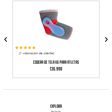
Valorado con
de 5 en base a
1
valoración de un cliente
5.00
Val
de 5
1
valoración de
(
1
valoración de cliente)
(
Codera de Tela K6 para Atletas
36.990
$
Explora
Inicio