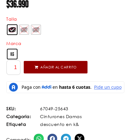
$
36.990
Talla
Marca
K6
AÑADIR AL CARRITO
SKU:
67049-25643
Categoria:
Cinturones Damas
Etiqueta
descuento en k&
Compartir: