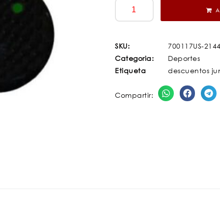
A
SKU:
700117US-214
Categoria:
Deportes
Etiqueta
descuentos ju
Compartir: