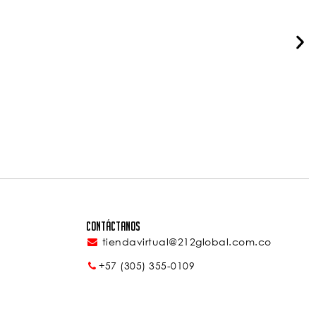
Contáctanos
tiendavirtual@212global.com.co
+57 (305) 355-01
09