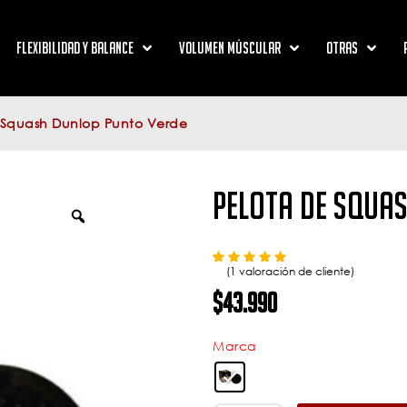
Flexibilidad y Balance
Volumen Múscular
Otras
 Squash Dunlop Punto Verde
Pelota de Squa
Valorado con
de 5 en base a
1
valoración de un cliente
5.00
(
1
valoración de cliente)
$
43.990
Marca