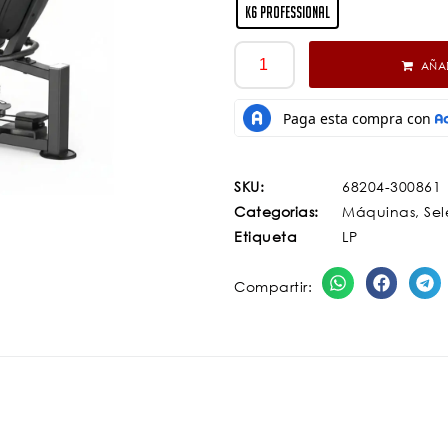
K6 Professional
AÑAD
SKU:
68204-300861
Categorias:
Máquinas
,
Sel
Etiqueta
LP
Compartir: