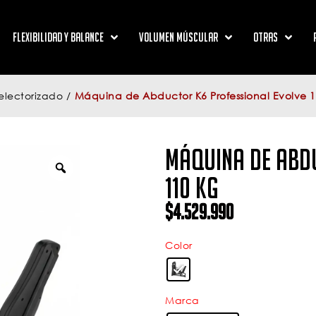
Flexibilidad y Balance
Volumen Múscular
Otras
electorizado
/
Máquina de Abductor K6 Professional Evolve 
Máquina de Abd
110 Kg
$
4.529.990
Color
Marca