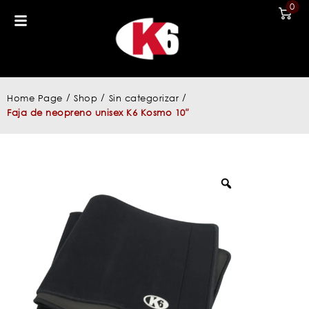
0
/
/
/
Home Page
Shop
Sin categorizar
Faja de neopreno unisex K6 Kosmo 10″