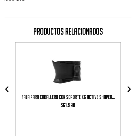
Productos Relacionados
Faja para caballero con soporte K6 Active Shaper...
Val
de 5
1
valoración de
61.990
$
(