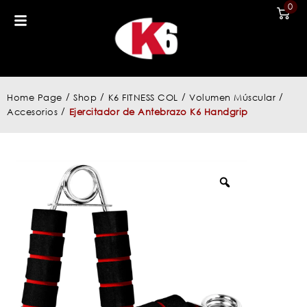
0
/
/
/
/
Home Page
Shop
K6 FITNESS COL
Volumen Múscular
/
Accesorios
Ejercitador de Antebrazo K6 Handgrip