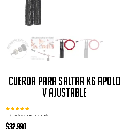
Cuerda para saltar K6 Apolo
V ajustable
Valorado con
de 5 en base a
1
valoración de un cliente
5.00
(
1
valoración de cliente)
$
32.990