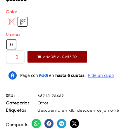
Color
Marca
K6
AÑADIR AL CARRITO
SKU:
66215-25459
Categoria:
Otros
Etiquetas
descuento en k&
,
descuentos junio k6
Compartir: