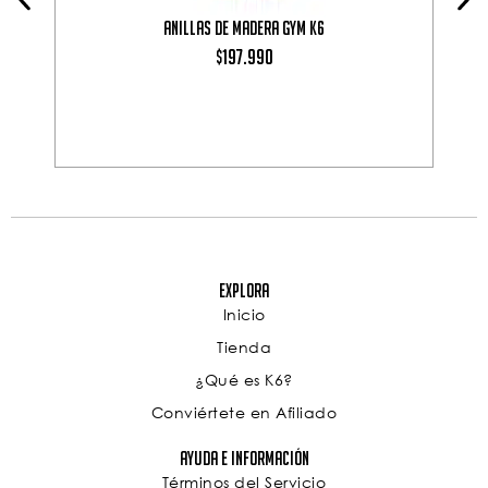
Anillas de madera gym K6
Val
de 5
1
valoración de
197.990
$
(
Explora
Inicio
Tienda
¿Qué es K6?
Conviértete en Afiliado
Ayuda e Información
Términos del Servicio