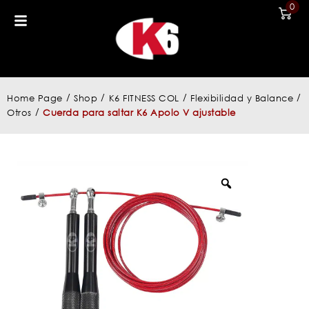
0
/
/
/
/
Home Page
Shop
K6 FITNESS COL
Flexibilidad y Balance
/
Otros
Cuerda para saltar K6 Apolo V ajustable