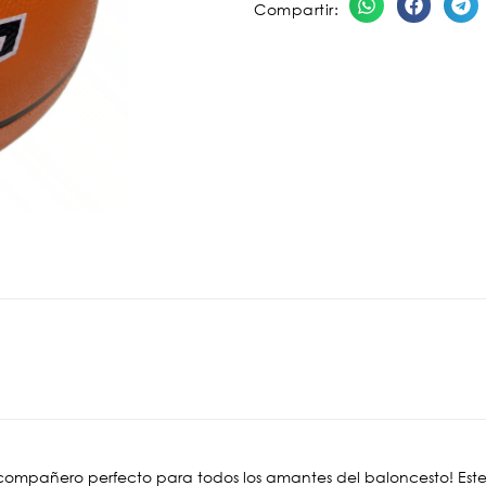
Compartir:
 compañero perfecto para todos los amantes del baloncesto! Este