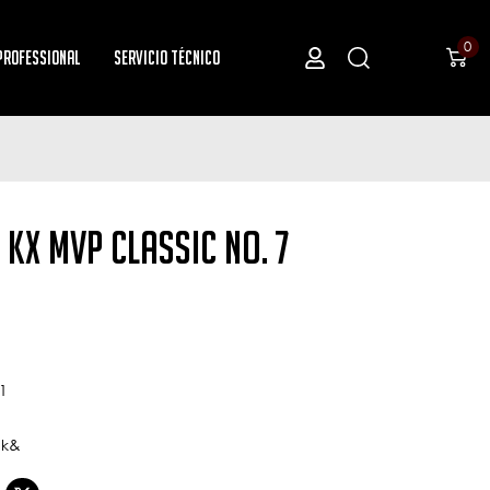
0
Professional
Servicio Técnico
KX MVP Classic NO. 7
1
 k&