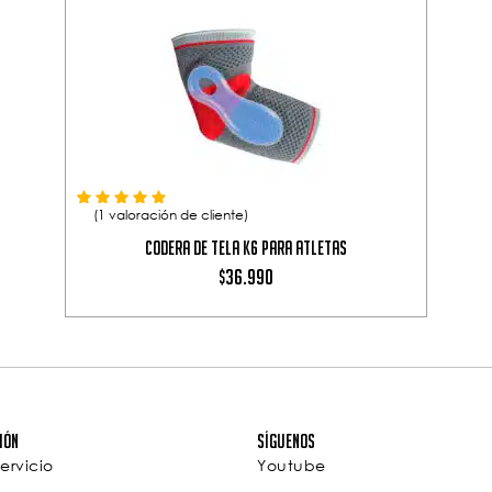
Valorado con
de 5 en base a
1
valoración de un cliente
5.00
(
1
valoración de cliente)
Codera de Tela K6 para Atletas
36.990
$
ión
Síguenos
ervicio
Youtube