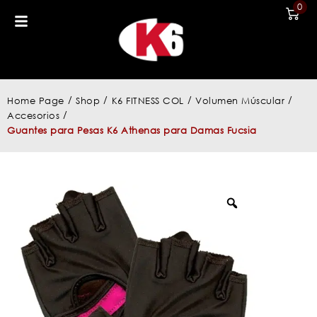
0
/
/
/
/
Home Page
Shop
K6 FITNESS COL
Volumen Múscular
/
Accesorios
Guantes para Pesas K6 Athenas para Damas Fucsia