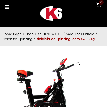
0
/
/
/
/
Home Page
Shop
K6 FITNESS COL
Máquinas Cardio
/
Bicicletas Spinning
Bicicleta de Spinning Icaro K6 13 kg