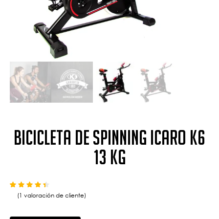
Bicicleta de Spinning Icaro K6
13 kg
Valorado con
4.00
de 5 en base a
1
valoración de un cliente
(
1
valoración de cliente)